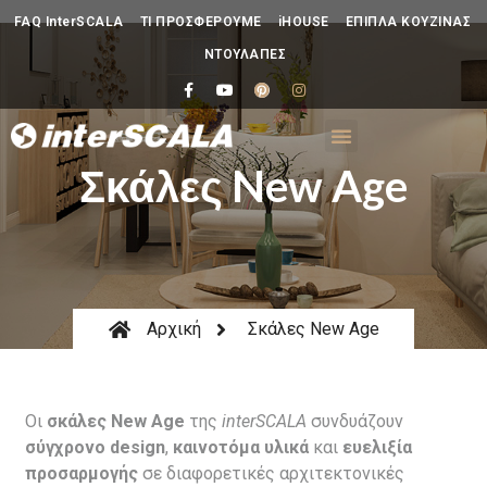
FAQ InterSCALA
ΤΙ ΠΡΟΣΦΕΡΟΥΜΕ
iHOUSE
ΕΠΙΠΛΑ ΚΟΥΖΙΝΑΣ
ΝΤΟΥΛΑΠΕΣ
Σκάλες New Age
Αρχική
Σκάλες New Age
Οι
σκάλες New Age
της
interSCALA
συνδυάζουν
σύγχρονο design
,
καινοτόμα υλικά
και
ευελιξία
προσαρμογής
σε διαφορετικές αρχιτεκτονικές