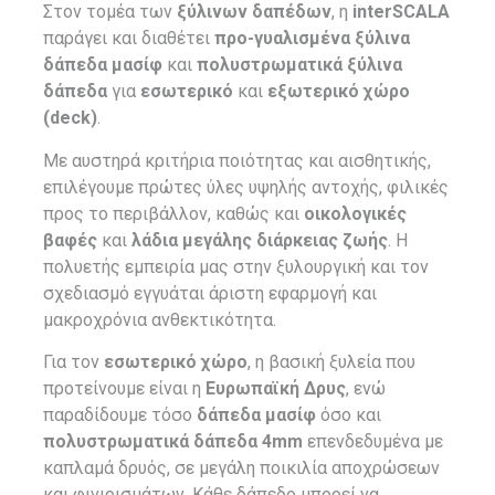
Στον τομέα των
ξύλινων δαπέδων
, η
interSCALA
παράγει και διαθέτει
προ-γυαλισμένα ξύλινα
δάπεδα μασίφ
και
πολυστρωματικά ξύλινα
δάπεδα
για
εσωτερικό
και
εξωτερικό χώρο
(deck)
.
Με αυστηρά κριτήρια ποιότητας και αισθητικής,
επιλέγουμε πρώτες ύλες υψηλής αντοχής, φιλικές
προς το περιβάλλον, καθώς και
οικολογικές
βαφές
και
λάδια μεγάλης διάρκειας ζωής
. Η
πολυετής εμπειρία μας στην ξυλουργική και τον
σχεδιασμό εγγυάται άριστη εφαρμογή και
μακροχρόνια ανθεκτικότητα.
Για τον
εσωτερικό χώρο
, η βασική ξυλεία που
προτείνουμε είναι η
Ευρωπαϊκή Δρυς
, ενώ
παραδίδουμε τόσο
δάπεδα μασίφ
όσο και
πολυστρωματικά δάπεδα 4mm
επενδεδυμένα με
καπλαμά δρυός, σε μεγάλη ποικιλία αποχρώσεων
και φινιρισμάτων. Κάθε δάπεδο μπορεί να