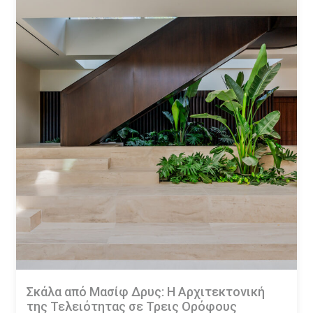
Σκάλα από Μασίφ Δρυς: Η Αρχιτεκτονική
της Τελειότητας σε Τρεις Ορόφους