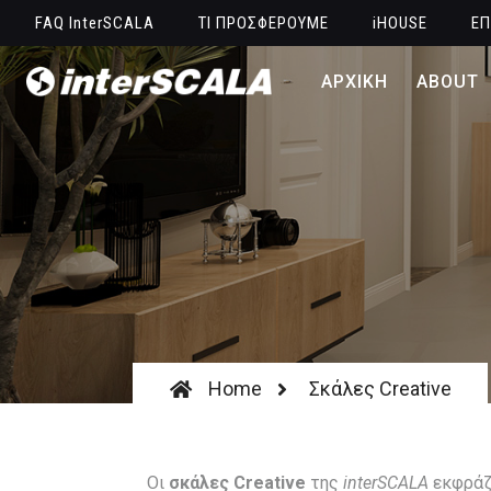
FAQ InterSCALA
ΤΙ ΠΡΟΣΦΕΡΟΥΜΕ
iHOUSE
ΕΠ
ΑΡΧΙΚΗ
ABOUT
Home
Σκάλες Creative
Οι
σκάλες Creative
της
interSCALA
εκφράζο