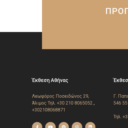
ΠΡΟΓ
Έκθεση Αθήνας
Έκθεσ
Λεωφόρος Ποσειδώνος 29,
Γ. Παπ
Άλιμος
Τηλ. +30 210 8065052
,
546 55
+302108068871
Τηλ. +