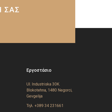
Η ΣΑΣ
Εργοστάσιο
Ul. Industriska 30K.
Blokotehna, 1480 Negorci,
Gevgelija
Τηλ. +389 34 231661