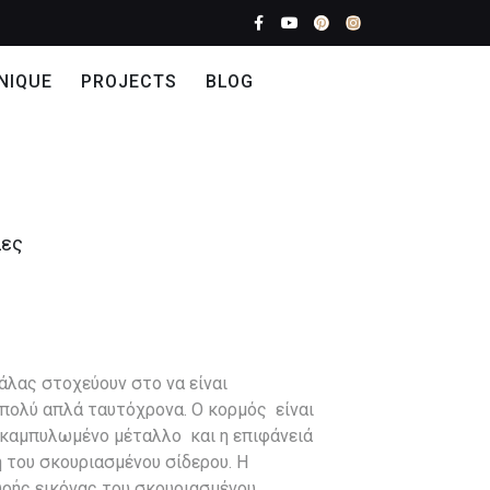
NIQUE
PROJECTS
BLOG
λες
άλας στοχεύουν στο να είναι
πολύ απλά ταυτόχρονα. Ο κορμός είναι
καμπυλωμένο μέταλλο και η επιφάνειά
η του σκουριασμένου σίδερου. Η
υρής εικόνας του σκουριασμένου