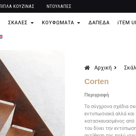
ΠΙΠΛΑ ΚΟΥΖΙΝΑΣ
ΝΤΟΥΛΑΠΕΣ
T
ΣΚΑΛΕΣ
ΚΟΥΦΩΜΑΤΑ
ΔΑΠΕΔΑ
iTEM U
Αρχική
Σκά
Corten
Περιγραφή
Τα σύγχρονα σχέδια σκ
εντυπωσιακά αλλά και 
κατασκευασμένος από 
του δίνει την εντύπωσ
αντίθεση της πολύ ισχ