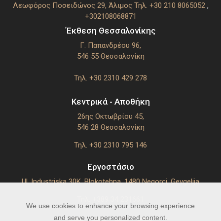
Λεωφόρος Ποσειδώνος 29, Άλιμος
Τηλ. +30 210 8065052
,
+302108068871
Έκθεση Θεσσαλονίκης
Γ. Παπανδρέου 96,
546 55 Θεσσαλoνίκη
Τηλ. +30 2310 429 278
Κεντρικά - Αποθήκη
26ης Οκτωβρίου 45,
546 28 Θεσσαλoνίκη
Τηλ. +30 2310 795 146
Εργοστάσιο
Ul. Industriska 30K. Blokotehna, 1480 Negorci, Gevgelija
Τηλ. +389 34 231661
We use cookies to enhance your browsing experience
and serve you personalized content.