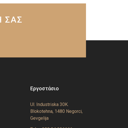
Η ΣΑΣ
Εργοστάσιο
Ul. Industriska 30K.
Blokotehna, 1480 Negorci,
Gevgelija