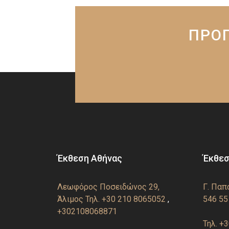
ΠΡΟΓ
Έκθεση Αθήνας
Έκθεσ
Λεωφόρος Ποσειδώνος 29,
Γ. Παπ
Άλιμος
Τηλ. +30 210 8065052
,
546 55
+302108068871
Τηλ. +