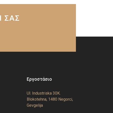
Η ΣΑΣ
Εργοστάσιο
Ul. Industriska 30K.
Blokotehna, 1480 Negorci,
Gevgelija