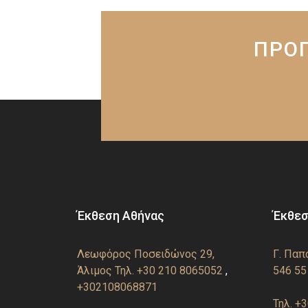
ΠΡΟΓ
Έκθεση Αθήνας
Έκθεσ
Λεωφόρος Ποσειδώνος 29,
Γ. Παπ
Άλιμος
Τηλ. +30 210 8065052
,
546 55
+302108068871
Τηλ. +