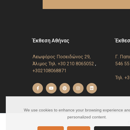
Έκθεση Αθήνας
Έκθεσ
Λεωφόρος Ποσειδώνος 29,
Γ. Παπ
Άλιμος
Τηλ. +30 210 8065052
,
546 55
+302108068871
Τηλ. +
We use cookies to enhance your browsing experience an
personalized content.