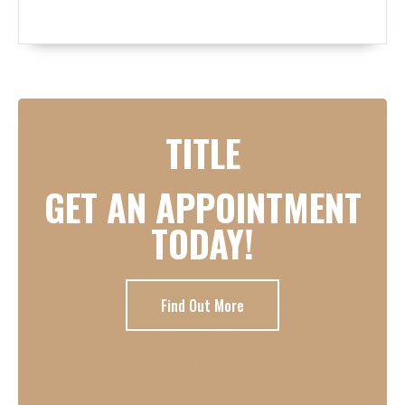
TITLE
GET AN APPOINTMENT
TODAY!
Find Out More
+(123) 456-78-90